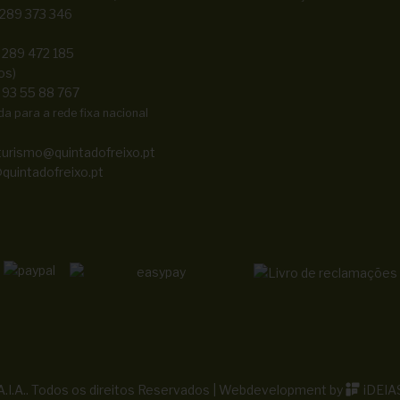
 289 373 346
 289 472 185
os)
 93 55 88 767
 para a rede fixa nacional
turismo@quintadofreixo.pt
quintadofreixo.pt
.I.A.. Todos os direitos Reservados | Webdevelopment by
iDEIA