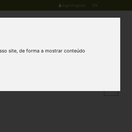
login/registo
EN
0
Loja
Contactos
sso site, de forma a mostrar conteúdo
QUINTA DO FREIXO
a