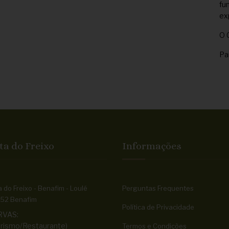
fu
ex
O 
Pa
ta do Freixo
Informações
 do Freixo - Benafim - Loulé
Perguntas Frequentes
52 Benafim
Política de Privacidade
RVAS:
rismo/Restaurante)
Termos e Condições