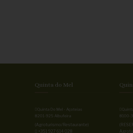
Quinta do Mel
Quin
Quinta Do Mel - Açoteias
Quinta
8201-925 Albufeira
8100-3
(Agroturismo/Restaurante)
(RESE
+351 927 614 028
Agrotu