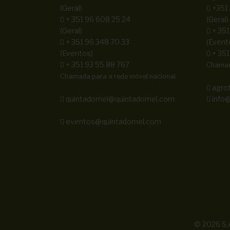
(Geral)
+351
+ 351 96 608 25 24
(Geral)
(Geral)
+ 351
+ 351 96 348 70 33
(Event
(Eventos)
+ 351
+ 351 93 55 88 767
Chamada
Chamada para a rede móvel nacional
agro
quintadomel@quintadomel.com
info@
eventos@quintadomel.com
© 2026 S.A