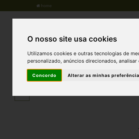
home
S.A.I.A
Qta do Freixo
Qta do Mel
O nosso site usa cookies
Utilizamos cookies e outras tecnologias de me
personalizado, anúncios direcionados, analisar 
Agricultura Regenerativ
Concordo
Alterar as minhas preferênci