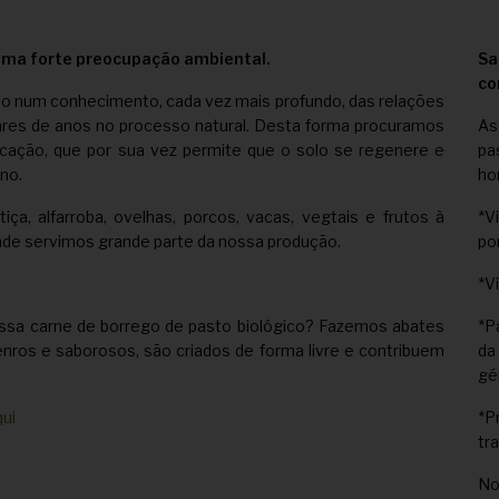
uma forte preocupação ambiental.
Sa
co
do num conhecimento, cada vez mais profundo, das relações
hares de anos no processo natural. Desta forma procuramos
As
ficação, que por sua vez permite que o solo se regenere e
pa
no.
ho
a, alfarroba, ovelhas, porcos, vacas, vegtais e frutos à
*V
nde servimos grande parte da nossa produção.
po
*V
ssa carne de borrego de pasto biológico? Fazemos abates
*P
enros e saborosos, são criados de forma livre e contribuem
da
gé
qui
*P
tr
No