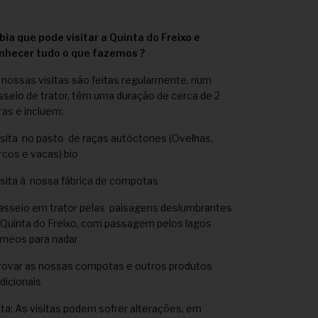
bia que pode visitar a Quinta do Freixo e
nhecer tudo o que fazemos ?
 nossas visitas são feitas regularmente, num
sseio de trator, têm uma duração de cerca de 2
ras e incluem:
isita no pasto de raças autóctones (Ovelhas,
rcos e vacas) bio
isita à nossa fábrica de compotas
asseio em trator pelas paisagens deslumbrantes
 Quinta do Freixo, com passagem pelos lagos
meos para nadar
rovar as nossas compotas e outros produtos
adicionais
ta: As visitas podem sofrer alterações, em