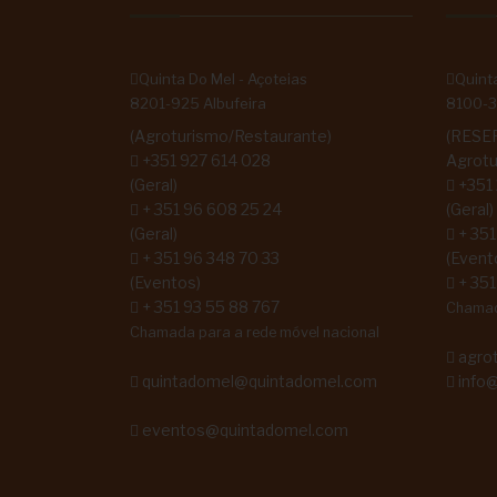
Quinta Do Mel - Açoteias
Quinta
8201-925 Albufeira
8100-3
(Agroturismo/Restaurante)
(RESE
+351 927 614 028
Agrotu
(Geral)
+351
+ 351 96 608 25 24
(Geral)
(Geral)
+ 351
+ 351 96 348 70 33
(Event
(Eventos)
+ 351
+ 351 93 55 88 767
Chamada
Chamada para a rede móvel nacional
agro
quintadomel@quintadomel.com
info@
eventos@quintadomel.com