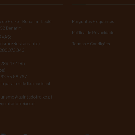
 do Freixo - Benafim - Loulé
Perguntas Frequentes
52 Benafim
Política de Privacidade
RVAS:
rismo/Restaurante)
Termos e Condições
 289 373 346
 289 472 185
os)
 93 55 88 767
 para a rede fixa nacional
turismo@quintadofreixo.pt
quintadofreixo.pt