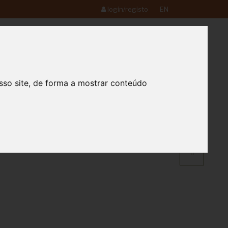
login/registo
EN
0
Loja
Contactos
sso site, de forma a mostrar conteúdo
QUINTA DO MEL