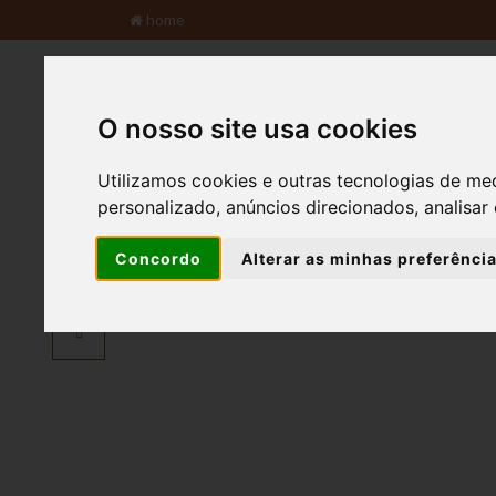
home
S.A.I.A
Qta do Freixo
Qta do Mel
O nosso site usa cookies
Utilizamos cookies e outras tecnologias de me
personalizado, anúncios direcionados, analisar 
Eventos
Concordo
Alterar as minhas preferênci