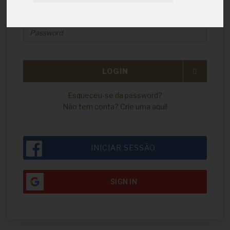
LOGIN
Esqueceu-se da password?
Não tem conta? Crie uma aqui!
INICIAR SESSÃO
SIGN IN