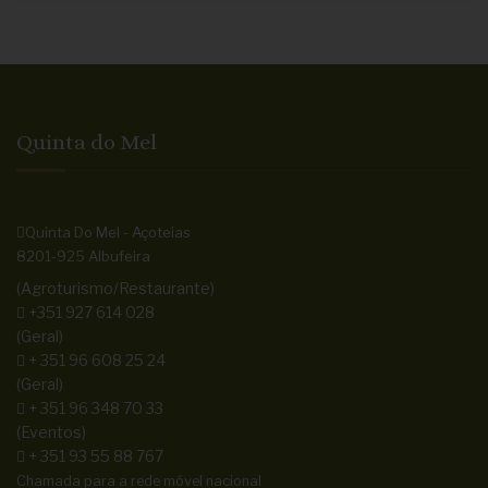
Quinta do Mel
Quinta Do Mel - Açoteias
8201-925 Albufeira
(Agroturismo/Restaurante)
+351 927 614 028
(Geral)
+ 351 96 608 25 24
(Geral)
+ 351 96 348 70 33
(Eventos)
+ 351 93 55 88 767
Chamada para a rede móvel nacional