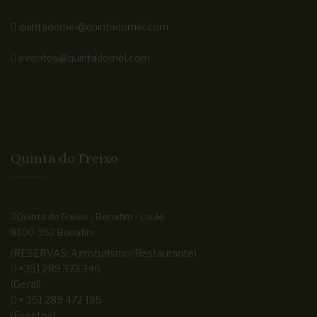
quintadomel@quintadomel.com
eventos@quintadomel.com
Quinta do Freixo
Quinta do Freixo - Benafim - Loulé
8100-352 Benafim
(RESERVAS: Agroturismo/Restaurante)
+351 289 373 346
(Geral)
+ 351 289 472 185
(Eventos)