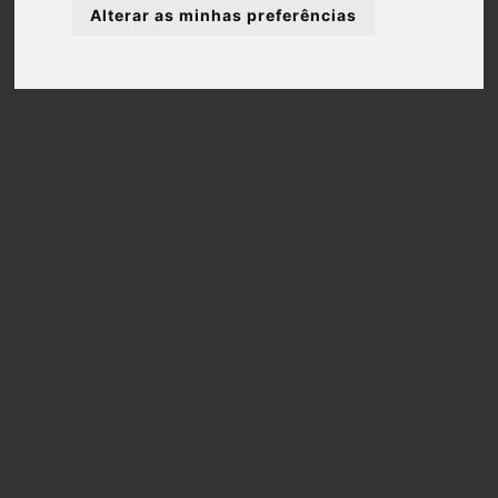
Condimentos
Alterar as minhas preferências
Diversos
Ervas para Chá (Folha Inteira)
Hortelã-Vulgar
€ 3,90
COMPRAR