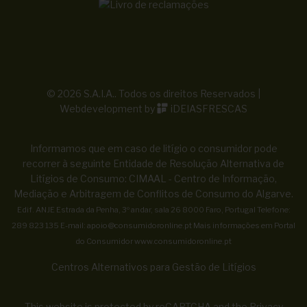
© 2026 S.A.I.A.. Todos os direitos Reservados |
Webdevelopment by
iDEIASFRESCAS
Informamos que em caso de litígio o consumidor pode
recorrer à seguinte Entidade de Resolução Alternativa de
Litígios de Consumo: CIMAAL - Centro de Informação,
Mediação e Arbitragem de Conflitos de Consumo do Algarve.
Edif. ANJE Estrada da Penha, 3º andar, sala 26 8000 Faro, Portugal Telefone:
289 823 135 E-mail:
apoio@consumidoronline.pt
Mais informações em Portal
do Consumidor
www.consumidoronline.pt
Centros Alternativos para Gestão de Litígios
This website is protected by reCAPTCHA and the
Privacy