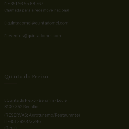
+ 351 93 55 88 767
Chamada para a rede móvel nacional
quintadomel@quintadomel.com
eventos@quintadomel.com
Quinta do Freixo
Quinta do Freixo - Benafim - Loulé
8100-352 Benafim
(RESERVAS: Agroturismo/Restaurante)
+351 289 373 346
(Geral)