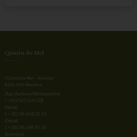
Quinta do Mel
Quinta Do Mel - Açoteias
8201-925 Albufeira
(Agroturismo/Restaurante)
+351 927 614 028
(Geral)
+ 351 96 608 25 24
(Geral)
+ 351 96 348 70 33
(Eventos)