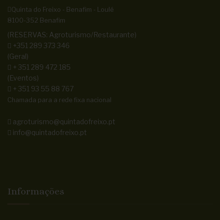
Quinta do Freixo - Benafim - Loulé
8100-352 Benafim
(RESERVAS: Agroturismo/Restaurante)
+351 289 373 346
(Geral)
+ 351 289 472 185
(Eventos)
+ 351 93 55 88 767
Chamada para a rede fixa nacional
agroturismo@quintadofreixo.pt
info@quintadofreixo.pt
Informações