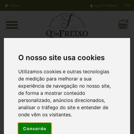
home
login/registo
EN
0
O nosso site usa cookies
Utilizamos cookies e outras tecnologias
Gastronomia
de medição para melhorar a sua
experiência de navegação no nosso site,
de forma a mostrar conteúdo
personalizado, anúncios direcionados,
analisar o tráfego do site e entender de
onde vêm os visitantes.
Servimos pratos típicos da região, com as nossas próprias
matérias primas, procurando harmonizar os sabores com a
Concordo