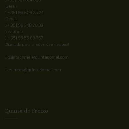
(Geral)
+ 351 96 608 25 24
(Geral)
+ 351 96 348 70 33
(Eventos)
+ 351 93 55 88 767
Chamada para a rede móvel nacional
quintadomel@quintadomel.com
eventos@quintadomel.com
Quinta do Freixo