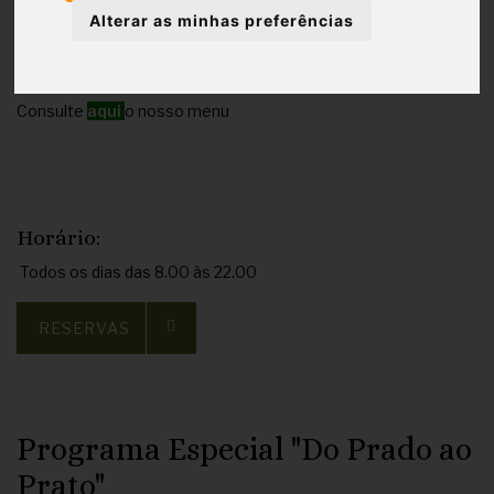
beleza da paisagem envolvente.
Alterar as minhas preferências
Estamos abertos diáriamente para Pequeno-Almoço, Brunch,
Almoço e Jantar.
Consulte
aqui
o nosso menu
Horário:
Todos os dias das 8.00 às 22.00
RESERVAS
Programa Especial "Do Prado ao
Prato"