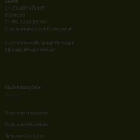
(Geral)
+ 351 289 472 185
(Eventos)
+ 351 93 55 88 767
Chamada para a rede fixa nacional
agroturismo@quintadofreixo.pt
info@quintadofreixo.pt
Informações
Perguntas Frequentes
Política de Privacidade
Termos e Condições