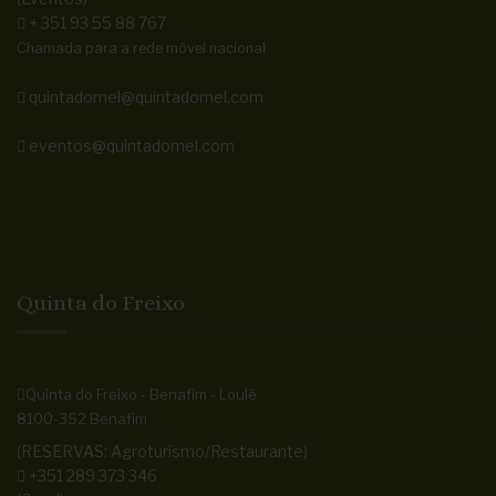
+ 351 93 55 88 767
Chamada para a rede móvel nacional
quintadomel@quintadomel.com
eventos@quintadomel.com
Quinta do Freixo
Quinta do Freixo - Benafim - Loulé
8100-352 Benafim
(RESERVAS: Agroturismo/Restaurante)
+351 289 373 346