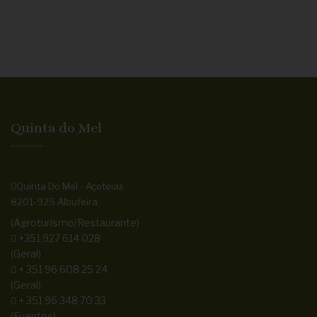
Quinta do Mel
Quinta Do Mel - Açoteias
8201-925 Albufeira
(Agroturismo/Restaurante)
+351 927 614 028
(Geral)
+ 351 96 608 25 24
(Geral)
+ 351 96 348 70 33
(Eventos)