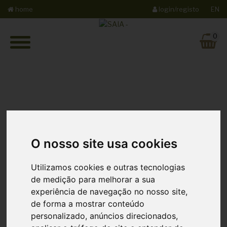
home
login/registo
EN
0
Sobre nós
O nosso site usa cookies
A NOSSA HISTÓRIA
Utilizamos cookies e outras tecnologias
de medição para melhorar a sua
Sociedade Agrícola e
experiência de navegação no nosso site,
de forma a mostrar conteúdo
Industrial do Algarve
personalizado, anúncios direcionados,