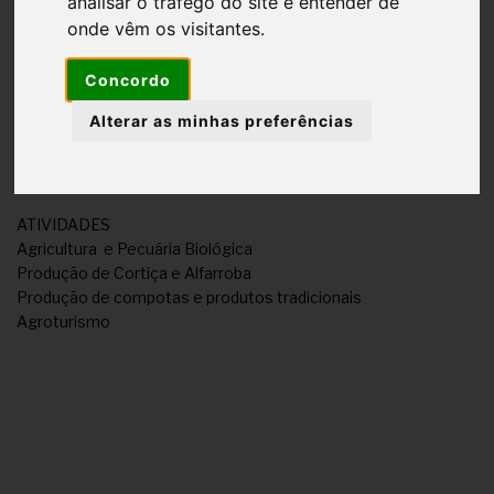
analisar o tráfego do site e entender de
onde vêm os visitantes.
Concordo
É uma empresa familiar que vai na sua 5ª geração e que é
composta por 2 explorações agrícolas, a Quinta do Freixo no
Alterar as minhas preferências
interior e Quinta do Mel junto ao mar, numa área total que
ronda os 850 hectares.
ATIVIDADES
Agricultura e Pecuária Biológica
Produção de Cortiça e Alfarroba
Produção de compotas e produtos tradicionais
Agroturismo