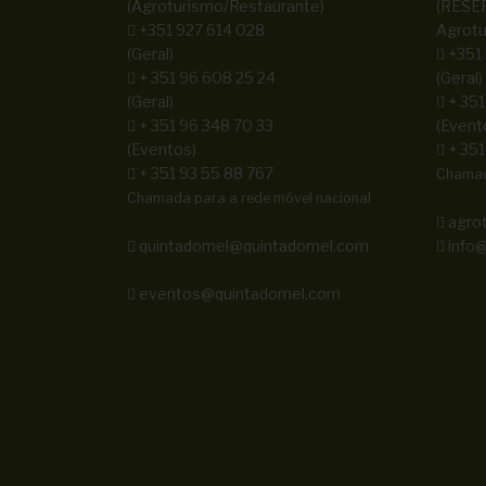
(Agroturismo/Restaurante)
(RESE
+351 927 614 028
Agrotu
(Geral)
+351
+ 351 96 608 25 24
(Geral)
(Geral)
+ 351
+ 351 96 348 70 33
(Event
(Eventos)
+ 351
+ 351 93 55 88 767
Chamada
Chamada para a rede móvel nacional
agro
quintadomel@quintadomel.com
info@
eventos@quintadomel.com