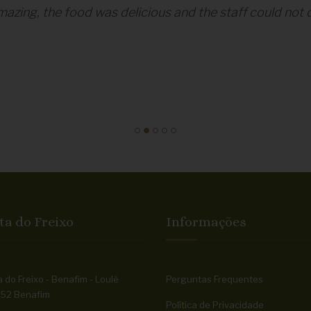
azing, the food was delicious and the staff could not 
ta do Freixo
Informações
 do Freixo - Benafim - Loulé
Perguntas Frequentes
52 Benafim
Política de Privacidade