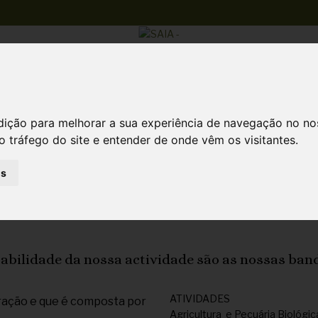
Atividades
dição para melhorar a sua experiência de navegação no no
o tráfego do site e entender de onde vêm os visitantes.
as
de Agrícola e Industrial do
tabilidade da nossa actividade são as nossas band
ATIVIDADES
eração e que é composta por
Agricultura e Pecuária Biológic