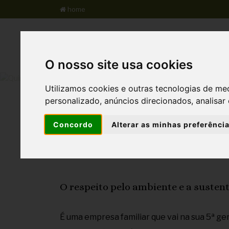
home
S.A.I.A
Qta do Freixo
Qta do Mel
O nosso site usa cookies
Utilizamos cookies e outras tecnologias de me
personalizado, anúncios direcionados, analisar 
Concordo
Alterar as minhas preferênci
Socieda
O respeito pelo ambiente e a susten
É uma empresa familiar que vai na sua 5ª g