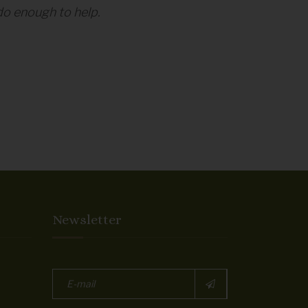
do enough to help.
la qualité et
Newsletter