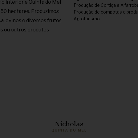
no interior e Quinta do Mel
Produção de Cortiça e Alfarrob
 850 hectares. Produzimos
Produção de compotas e produt
Agroturismo
a, ovinos e diversos frutos
s ou outros produtos
Nicholas
QUINTA DO MEL