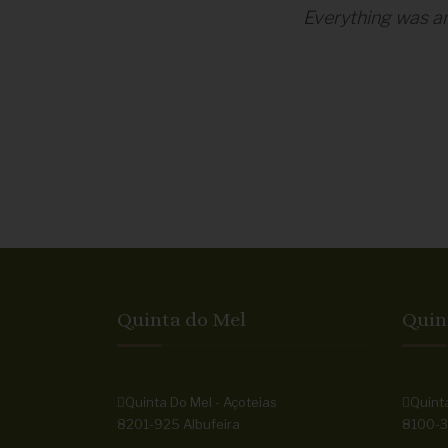
Everything was am
Quinta do Mel
Quin
Quinta Do Mel - Açoteias
Quinta
8201-925 Albufeira
8100-3