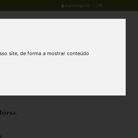
login/registo
EN
0
Loja
Contactos
sso site, de forma a mostrar conteúdo
 Algarve
eiras.
a