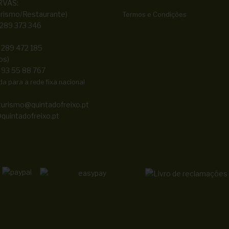
RVAS:
rismo/Restaurante)
Termos e Condições
 289 373 346
 289 472 185
os)
 93 55 88 767
 para a rede fixa nacional
turismo@quintadofreixo.pt
quintadofreixo.pt